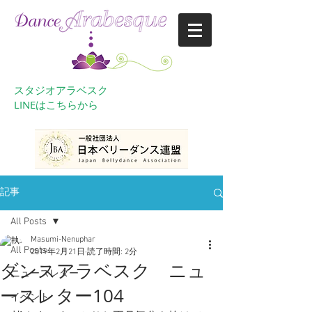
スタジオアラベスク
​LINEはこちらから
記事
All Posts
Masumi-Nenuphar
All Posts
2019年2月21日
読了時間: 2分
ダンスアラベスク ニュ
ニュースレター
ースレター104
イベント