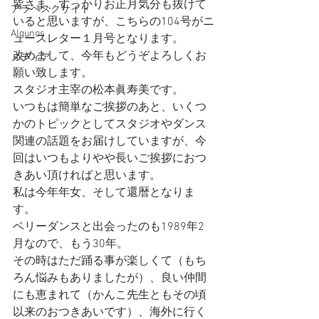
皆さま、すっかりお正月気分も抜けて
アラベスクサイト
いると思いますが、こちらの104号がニ
Algunos
ュースレター１月号となります。
改めまして、今年もどうぞよろしくお
メディア
願い致します。
スタジオ主宰の松本眞寿美です。
いつもは簡単なご挨拶のあと、いくつ
かのトピックとしてスタジオやダンス
関連の話題をお届けしていますが、今
回はいつもよりやや長いご挨拶におつ
きあい頂ければと思います。
私は今年年女、そして還暦となりま
す。
ベリーダンスと出会ったのも1989年2
月なので、もう30年。
その時はただ踊る事が楽しくて（もち
ろん悩みもありましたが）、良い仲間
にも恵まれて（かんこ先生ともその頃
以来のおつきあいです）、海外に行く