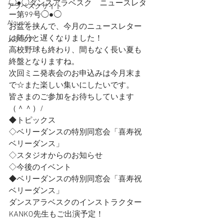
◯●◯ダンスアラベスク　ニュースレタ
アラベスクサイト
ー第99号◯●◯
Algunos
お盆を挟んで、今月のニュースレター
は随分と遅くなりました！
メディア
高校野球も終わり、間もなく長い夏も
終盤となりますね。
次回ミニ発表会のお申込みは今月末ま
で☆また楽しい集いにしたいです。
皆さまのご参加をお待ちしています
（＾＾）/
◆トピックス
◇ベリーダンスの特別同窓会「喜寿祝
ベリーダンス」
◇スタジオからのお知らせ
◇今後のイベント
◆ベリーダンスの特別同窓会「喜寿祝
ベリーダンス」
ダンスアラベスクのインストラクター
KANKO先生もご出演予定！