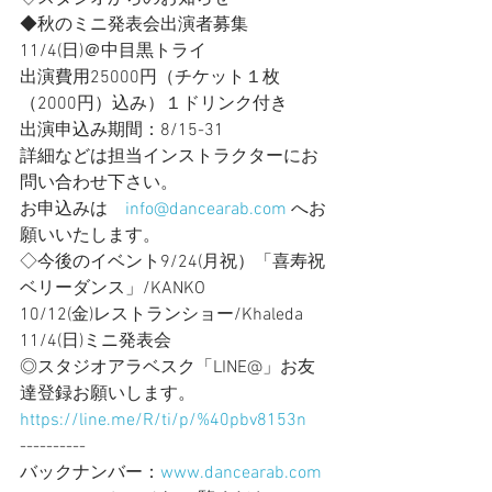
◆秋のミニ発表会出演者募集
11/4(日)＠中目黒トライ 　 
出演費用25000円（チケット１枚
（2000円）込み）１ドリンク付き
出演申込み期間：8/15-31
詳細などは担当インストラクターにお
問い合わせ下さい。
お申込みは　
info@dancearab.com
 へお
願いいたします。
◇今後のイベント9/24(月祝）「喜寿祝
ベリーダンス」/KANKO
10/12(金)レストランショー/Khaleda
11/4(日)ミニ発表会
◎スタジオアラベスク「LINE@」お友
達登録お願いします。
https://line.me/R/ti/p/%40pbv8153n
----------
バックナンバー：
www.dancearab.com