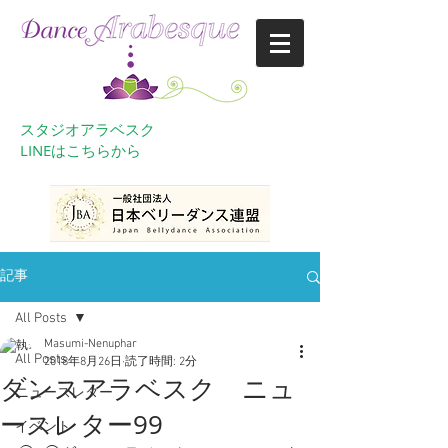
スタジオアラベスク
​LINEはこちらから
記事
All Posts
Masumi-Nenuphar
All Posts
2018年8月26日
読了時間: 2分
ダンスアラベスク ニュ
ニュースレター
ースレター99
イベント