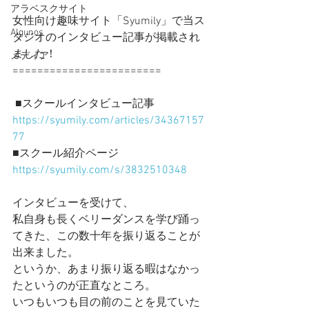
アラベスクサイト
女性向け趣味サイト「Syumily」で当ス
Algunos
タジオのインタビュー記事が掲載され
ました！
メディア
======================== 
 ■スクールインタビュー記事
https://syumily.com/articles/34367157
77
■スクール紹介ページ
https://syumily.com/s/3832510348
インタビューを受けて、
私自身も長くベリーダンスを学び踊っ
てきた、この数十年を振り返ることが
出来ました。
というか、あまり振り返る暇はなかっ
たというのが正直なところ。
いつもいつも目の前のことを見ていた