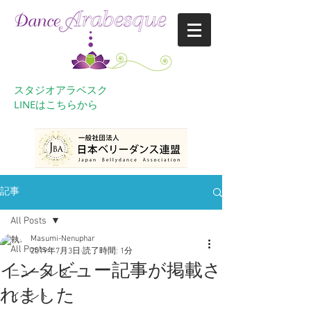
スタジオアラベスク
​LINEはこちらから
記事
All Posts
Masumi-Nenuphar
All Posts
2019年7月3日
読了時間: 1分
インタビュー記事が掲載さ
ニュースレター
れました
イベント